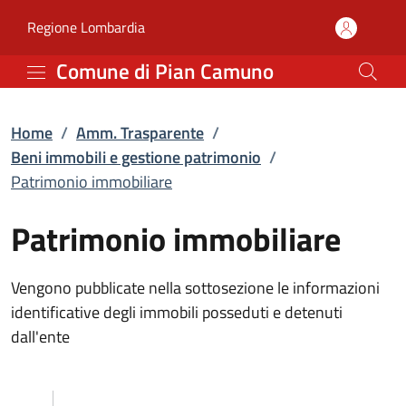
Patrimonio immobiliare 
Vai al contenuto principale
(apre in un'altra scheda).
Regione Lombardia
Comune di Pian Camuno
Home
/
Amm. Trasparente
/
Beni immobili e gestione patrimonio
/
Patrimonio immobiliare
Patrimonio immobiliare
Vengono pubblicate nella sottosezione le informazioni
identificative degli immobili posseduti e detenuti
dall'ente