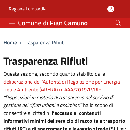
Trasparenza Rifiuti | C
Vai al contenuto principale
(apre in un'altra scheda).
Regione Lombardia
Comune di Pian Camuno
Home
/
Trasparenza Rifiuti
Trasparenza Rifiuti
Questa sezione, secondo quanto stabilito dalla
deliberazione dell'Autorità di Regolazione per Energia
Reti e Ambiente (ARERA) n. 444/2019/R/RIF
“Disposizioni in materia di trasparenza nel servizio di
gestione dei rifiuti urbani e assimilati”
ha lo scopo di
consentire ai cittadini
l’accesso ai contenuti
informativi minimi del servizio di raccolta e trasporto
rifiuti (RT) e di spazzamento e lavaggio strade (SL)
per