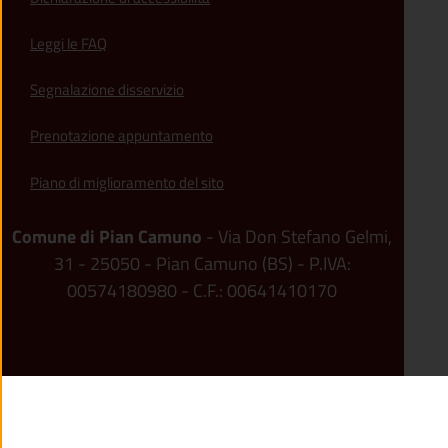
Leggi le FAQ
Segnalazione disservizio
Prenotazione appuntamento
Piano di miglioramento del sito
Comune di Pian Camuno
- Via Don Stefano Gelmi,
31 - 25050 - Pian Camuno (BS) - P.IVA:
00574180980 - C.F.: 00641410170