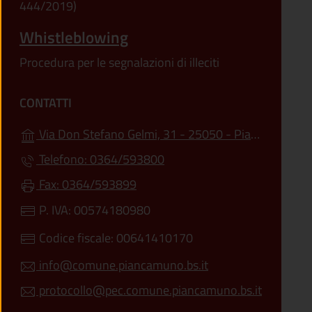
444/2019)
Whistleblowing
Procedura per le segnalazioni di illeciti
CONTATTI
Via Don Stefano Gelmi, 31 - 25050 - Pian Camuno (BS)
Telefono: 0364/593800
Fax: 0364/593899
P. IVA: 00574180980
Codice fiscale: 00641410170
info@comune.piancamuno.bs.it
protocollo@pec.comune.piancamuno.bs.it