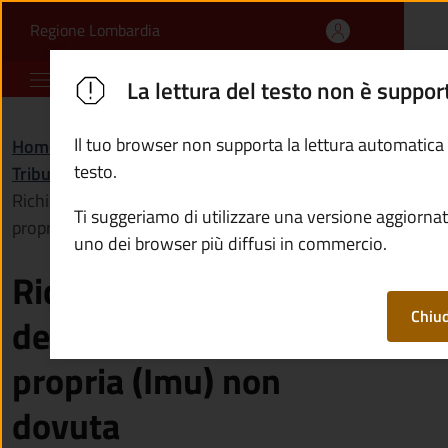
Richiedere il rimborso 
Vai al contenuto principale
(apre in un'altra scheda).
Regione Lombardia
Comune di Pian Camuno
La lettura del testo non è suppor
Il tuo browser non supporta la lettura automatica
Home
/
Servizi
/
testo.
Tributi, finanze e contravvenzioni
/
Richiedere il rimborso dell'imposta municipale
Ti suggeriamo di utilizzare una versione aggiornat
propria (Imu) non dovuta
uno dei browser più diffusi in commercio.
Richiedere il rimborso
Chiu
dell'imposta municipale
propria (Imu) non
dovuta