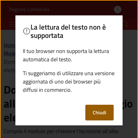
Domanda di iscrizione al
Vai al contenuto principale
(apre in un'altra scheda).
Regione Lombardia
Comune di Pian Camuno
La lettura del testo non è
supportata
Home
/
Amministrazione
/
Documenti e dati
/
Il tuo browser non supporta la lettura
Modulistica
/
automatica del testo.
Domanda di iscrizione all'albo scrutatori di seggio
elettorale
Ti suggeriamo di utilizzare una versione
aggiornata di uno dei browser più
Domanda di iscrizione
diffusi in commercio.
all'albo scrutatori di seggio
Chiudi
elettorale
Compila il modulo per chiedere l'iscrizione all'albo