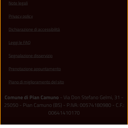
Note legali
Privacy policy
(apre in un'altra scheda).
Dichiarazione di accessibilità
Leggi le FAQ
Segnalazione disservizio
Prenotazione appuntamento
Piano di miglioramento del sito
Comune di Pian Camuno
- Via Don Stefano Gelmi, 31 -
25050 - Pian Camuno (BS) - P.IVA: 00574180980 - C.F.:
00641410170