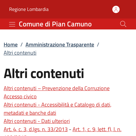
Altri contenuti | Ammin
Vai al contenuto principale
(apre in un'altra scheda).
Regione Lombardia
Comune di Pian Camuno
Home
/
Amministrazione Trasparente
/
Altri contenuti
Altri contenuti
Altri contenuti – Prevenzione della Corruzione
Accesso civico
Altri contenuti - Accessibilità e Catalogo di dati,
metadati e banche dati
Altri contenuti - Dati ulteriori
(apre in un'altra scheda).
Art. 4, c. 3, d.lgs. n. 33/2013
-
Art. 1, c. 9, lett. f), l. n.