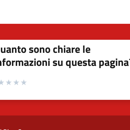
n'altra scheda).
uanto sono chiare le
nformazioni su questa pagina
 da 1 a 5 stelle la pagina
ta 1 stelle su 5
aluta 2 stelle su 5
Valuta 3 stelle su 5
Valuta 4 stelle su 5
Valuta 5 stelle su 5