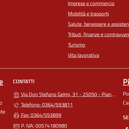
Imprese e commercio
(apre in 
Mobilità e trasporti
Salute, benessere e assiste
Tributi, finanze e contravve
Turismo
Vita lavorativa
e
P
CONTATTI
Po
Via Don Stefano Gelmi, 31 - 25050 - Pian Camuno (BS)
lo
Ca
Telefono: 0364/593811
nte
Fax: 0364/593899
SE
P. IVA: 00574180980