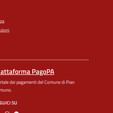
un'altra scheda).
nza
(apre in un'altra scheda).
nzioni
iattaforma PagoPA
(apre in un'altra scheda).
rtale dei pagamenti del Comune di Pian
muno.
GUICI SU