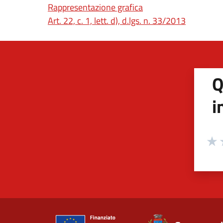
Rappresentazione grafica
(apre in u
Art. 22, c. 1, lett. d), d.lgs. n. 33/2013
Q
i
Valuta
Valu
V