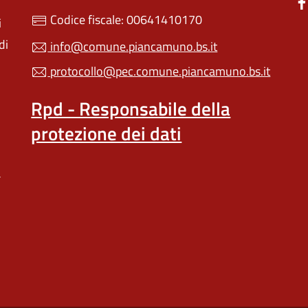
Codice fiscale: 00641410170
i
di
info@comune.piancamuno.bs.it
protocollo@pec.comune.piancamuno.bs.it
Rpd - Responsabile della
protezione dei dati
a