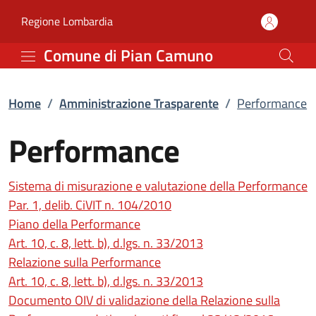
Performance | Amminist
Vai al contenuto principale
(apre in un'altra scheda).
Regione Lombardia
Comune di Pian Camuno
Home
/
Amministrazione Trasparente
/
Performance
Performance
Sistema di misurazione e valutazione della Performance
(apre in un'altra scheda).
Par. 1, delib. CiVIT n. 104/2010
Piano della Performance
(apre in un'altra sche
Art. 10, c. 8, lett. b), d.lgs. n. 33/2013
Relazione sulla Performance
(apre in un'altra sche
Art. 10, c. 8, lett. b), d.lgs. n. 33/2013
Documento OIV di validazione della Relazione sulla