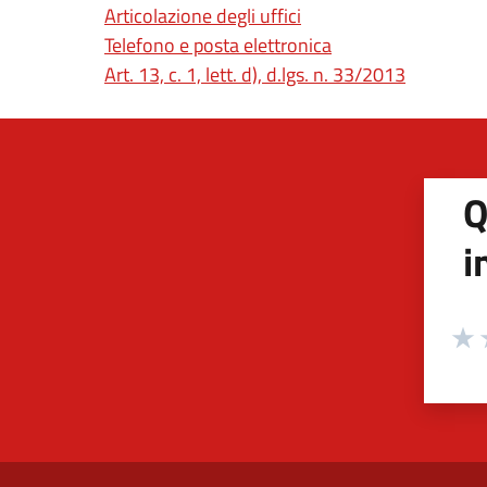
Articolazione degli uffici
Telefono e posta elettronica
(apre in u
Art. 13, c. 1, lett. d), d.lgs. n. 33/2013
Q
i
Valuta
Valu
V