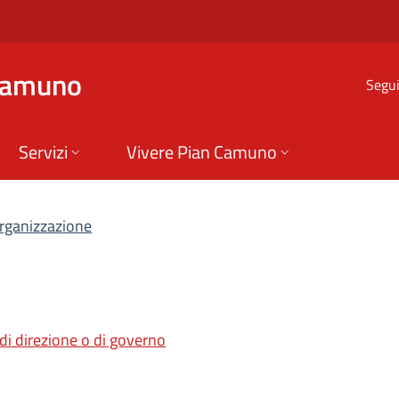
mministrazione Tras
Camuno
Segui
Servizi
Vivere Pian Camuno
rganizzazione
, di direzione o di governo
scheda).