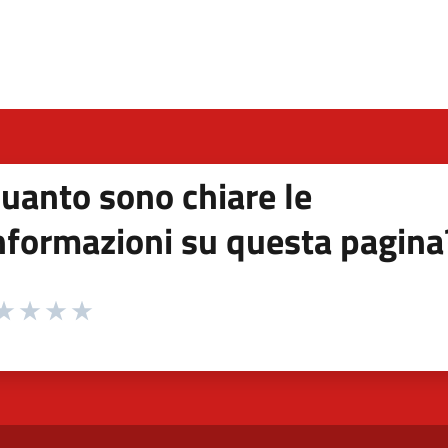
n'altra scheda).
uanto sono chiare le
nformazioni su questa pagina
 da 1 a 5 stelle la pagina
ta 1 stelle su 5
aluta 2 stelle su 5
Valuta 3 stelle su 5
Valuta 4 stelle su 5
Valuta 5 stelle su 5