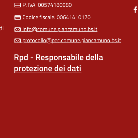
P. IVA: 00574180980
Codice fiscale: 00641410170
i
di
info@comune.piancamuno.bs.it
protocollo@pec.comune.piancamuno.bs.it
Rpd - Responsabile della
protezione dei dati
a