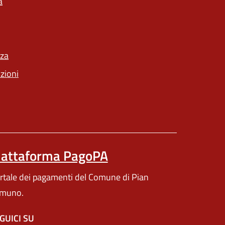
a
un'altra scheda).
nza
(apre in un'altra scheda).
nzioni
iattaforma PagoPA
(apre in un'altra scheda).
rtale dei pagamenti del Comune di Pian
muno.
GUICI SU