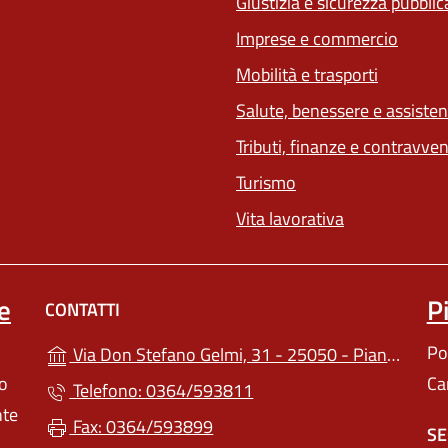
Giustizia e sicurezza pubblic
Imprese e commercio
(apre in 
Mobilità e trasporti
Salute, benessere e assiste
Tributi, finanze e contravve
Turismo
Vita lavorativa
e
P
CONTATTI
Po
Via Don Stefano Gelmi, 31 - 25050 - Pian Camuno (BS)
lo
Ca
Telefono: 0364/593811
nte
Fax: 0364/593899
SE